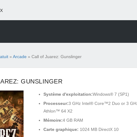
X
atuit
»
Arcade
» Call of Juarez: Gunslinger
UAREZ: GUNSLINGER
Système d'exploitation:
Windows® 7 (SP1)
Processeur:
3 GHz Intel® Core™2 Duo or 3 G
Athlon™ 64 X2
Mémoire:
4 GB RAM
Carte graphique:
1024 MB DirectX 10