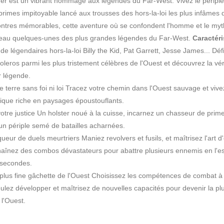
er est un vibrant hommage aux légendes du Far-West. Vivez le péripl
rimes impitoyable lancé aux trousses des hors-la-loi les plus infâmes d
ntres mémorables, cette aventure où se confondent l'homme et le myt
veau quelques-unes des plus grandes légendes du Far-West.
Caractéri
e légendaires hors-la-loi Billy the Kid, Pat Garrett, Jesse James... Dé
oleros parmi les plus tristement célèbres de l'Ouest et découvrez la véri
r légende.
 terre sans foi ni loi Tracez votre chemin dans l'Ouest sauvage et viv
ique riche en paysages époustouflants.
otre justice Un holster noué à la cuisse, incarnez un chasseur de prim
un périple semé de batailles acharnées.
ueur de duels meurtriers Maniez revolvers et fusils, et maîtrisez l'art d
haînez des combos dévastateurs pour abattre plusieurs ennemis en l'e
 secondes.
plus fine gâchette de l'Ouest Choisissez les compétences de combat à 
ulez développer et maîtrisez de nouvelles capacités pour devenir la plu
 l'Ouest.