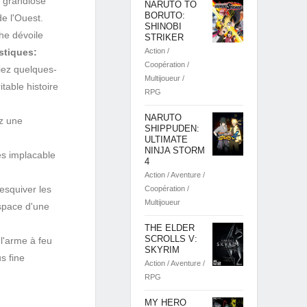
e grandiose
NARUTO TO
BORUTO:
e l'Ouest.
SHINOBI
he dévoile
STRIKER
Action /
stiques:
Coopération /
fiez quelques-
Multijoueur /
table histoire
RPG
NARUTO
ez une
SHIPPUDEN:
ULTIMATE
NINJA STORM
es implacable
4
Action / Aventure /
'esquiver les
Coopération /
Multijoueur
space d'une
THE ELDER
SCROLLS V:
l'arme à feu
SKYRIM
s fine
Action / Aventure /
RPG
MY HERO