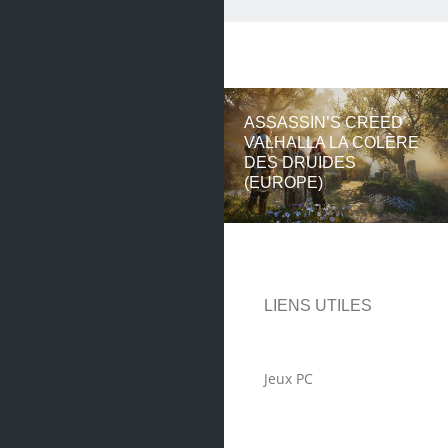
ASSASSIN’S CREED
VALHALLA LA COLÈRE
DES DRUIDES
(EUROPE)
LIENS UTILES
Jeux PC