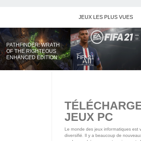
JEUX LES PLUS VUES
PATHFINDER: WRATH
OF THE RIGHTEOUS
ENHANCED EDITION
FIFA 21
TÉLÉCHARG
JEUX PC
Le monde des jeux informatiques est v
diversifié. Il y a beaucoup de nouveau