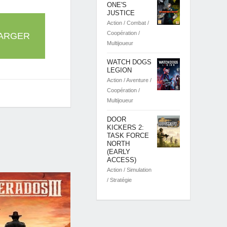
ONE'S
JUSTICE
Action / Combat /
Coopération /
ARGER
Multijoueur
WATCH DOGS
LEGION
Action / Aventure /
Coopération /
Multijoueur
DOOR
KICKERS 2:
TASK FORCE
NORTH
(EARLY
ACCESS)
Action / Simulation
/ Stratégie