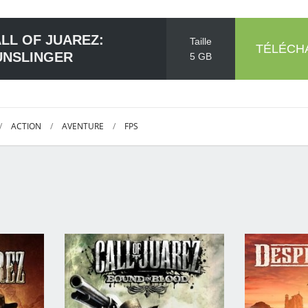
LL OF JUAREZ:
Taille
TÉLÉCH
UNSLINGER
5 GB
/
ACTION
/
AVENTURE
/
FPS