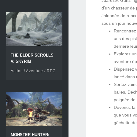
Juarez®: Gunsling
d'un chasseur de p
Jalonnée de renco
sous un jour nou
Rencontrez d
uns des pist
derrière leu
Explorez une
THE ELDER SCROLLS
V: SKYRIM
aventure ép
Dispensez v
Action / Aventure / RPG
lancé dans 
Sortez vainq
balles. Déc
poignée de
Devenez la 
que vous vo
gâchette de
MONSTER HUNTER: