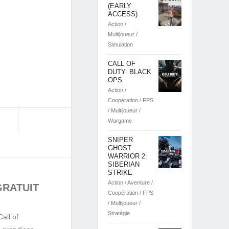
(EARLY
ACCESS)
Action /
Multijoueur /
Simulation
CALL OF
DUTY: BLACK
OPS
Action /
Coopération / FPS
/ Multijoueur /
Wargame
SNIPER
GHOST
WARRIOR 2:
SIBERIAN
STRIKE
Action / Aventure /
GRATUIT
Coopération / FPS
/ Multijoueur /
Stratégie
all of