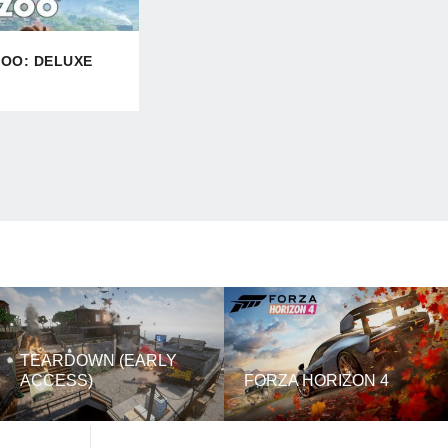
ZOO: DELUXE
TEARDOWN (EARLY
ACCESS)
FORZA HORIZON 4