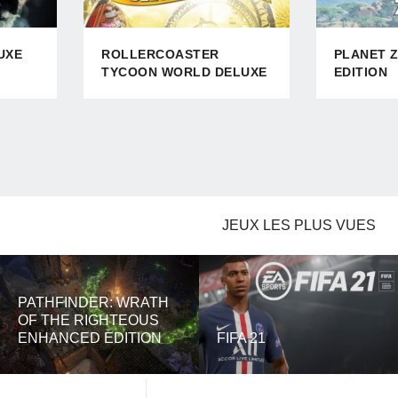
UXE
ROLLERCOASTER
PLANET 
TYCOON WORLD DELUXE
EDITION
EDITION
JEUX LES PLUS VUES
PATHFINDER: WRATH
OF THE RIGHTEOUS
ENHANCED EDITION
FIFA 21