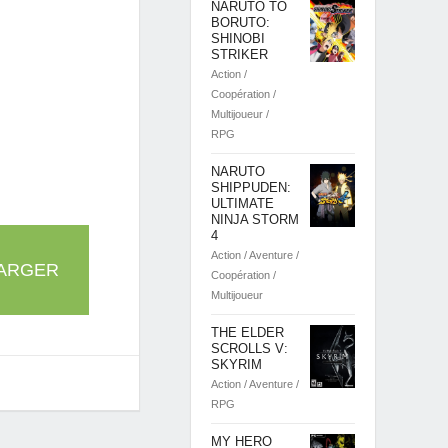
NARUTO TO
BORUTO:
SHINOBI
STRIKER
Action /
Coopération /
Multijoueur /
RPG
NARUTO
SHIPPUDEN:
ULTIMATE
NINJA STORM
4
Action / Aventure /
ARGER
Coopération /
Multijoueur
THE ELDER
SCROLLS V:
SKYRIM
Action / Aventure /
RPG
MY HERO