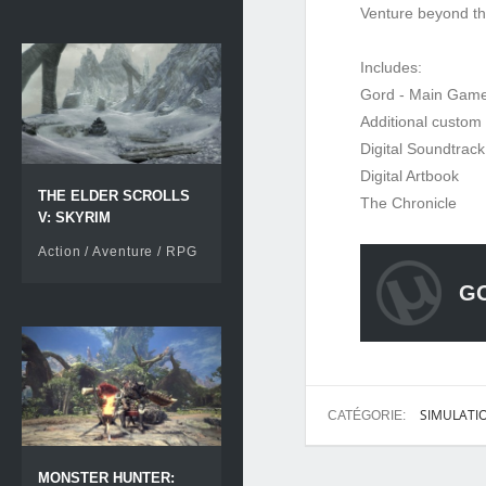
Venture beyond th
Includes:
Gord - Main Gam
Additional custom
Digital Soundtrack
Digital Artbook
THE ELDER SCROLLS
The Chronicle
V: SKYRIM
Action / Aventure / RPG
GO
SIMULATI
CATÉGORIE:
MONSTER HUNTER: