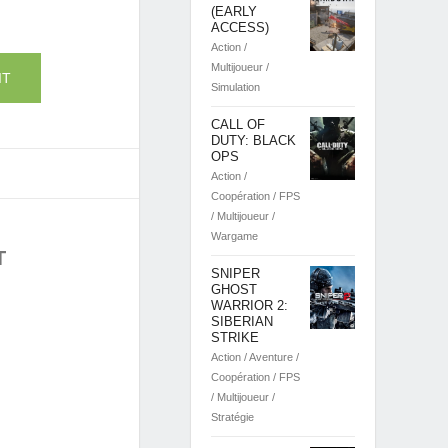
(EARLY
ACCESS)
Action /
Multijoueur /
IT
Simulation
CALL OF
DUTY: BLACK
OPS
Action /
Coopération / FPS
/ Multijoueur /
Wargame
T
SNIPER
GHOST
WARRIOR 2:
SIBERIAN
STRIKE
Action / Aventure /
Coopération / FPS
/ Multijoueur /
Stratégie