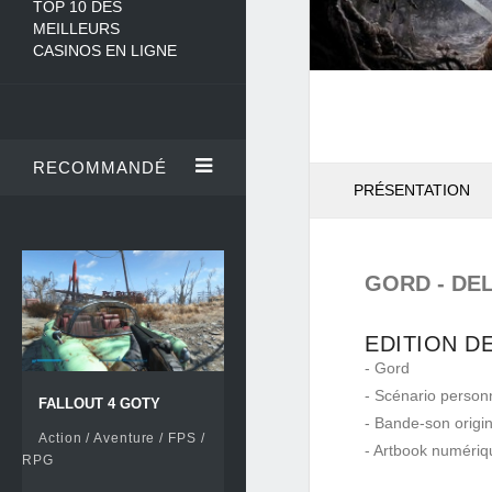
TOP 10 DES
MEILLEURS
CASINOS EN LIGNE
RECOMMANDÉ
PRÉSENTATION
GORD - DE
EDITION D
- Gord
- Scénario person
FALLOUT 4 GOTY
- Bande-son origi
Action / Aventure / FPS /
- Artbook numériq
RPG