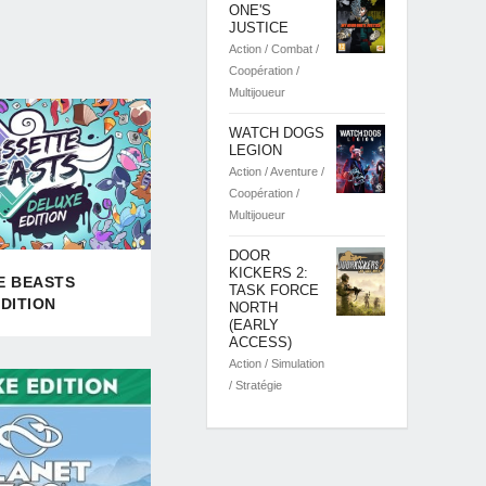
ONE'S
JUSTICE
Action / Combat /
Coopération /
Multijoueur
WATCH DOGS
LEGION
Action / Aventure /
Coopération /
Multijoueur
DOOR
KICKERS 2:
E BEASTS
TASK FORCE
DITION
NORTH
(EARLY
ACCESS)
Action / Simulation
/ Stratégie