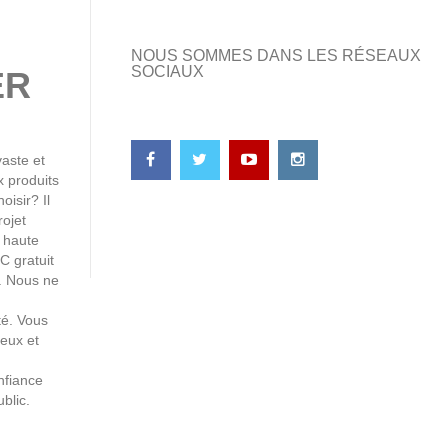
NOUS SOMMES DANS LES RÉSEAUX
SOCIAUX
ER
aste et
x produits
isir? Il
rojet
e haute
C gratuit
i. Nous ne
té. Vous
jeux et
nfiance
blic.